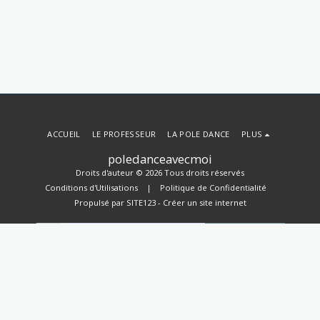
ACCUEIL
LE PROFESSEUR
LA POLE DANCE
PLUS
poledanceavecmoi
Droits d'auteur © 2026 Tous droits réservés
Conditions d'Utilisations
|
Politique de Confidentialité
Propulsé par
SITE123
-
Créer un site internet
S'ABONNER