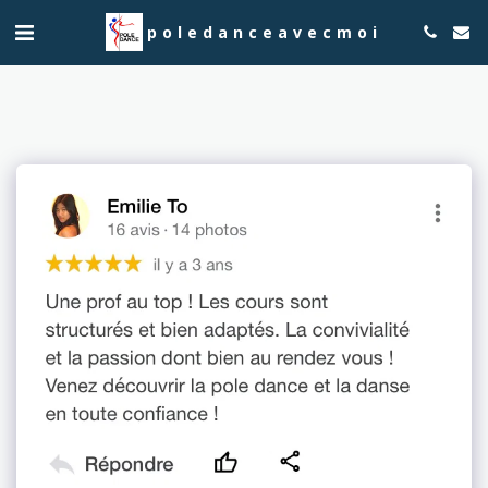
poledanceavecmoi